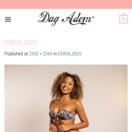
Skip
to
content
0
D585A_0025
Published
at
2560 × 2560
in
D585A_0025