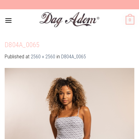
Skip
to
content
0
D804A_0065
Published
at
2560 × 2560
in
D804A_0065