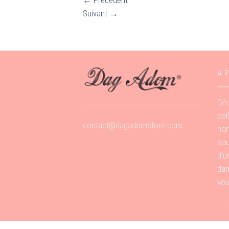
←
Précédent
Suivant
→
A 
Déc
col
contact@dagadomstore.com
hom
sou
d’u
dan
vou