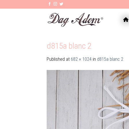
Skip
to
content
AC
d815a blanc 2
Published
at
682 × 1024
in
d815a blanc 2