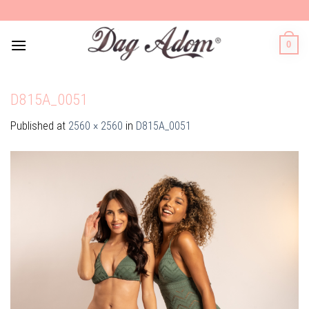
Skip
to
content
0
D815A_0051
Published
at
2560 × 2560
in
D815A_0051