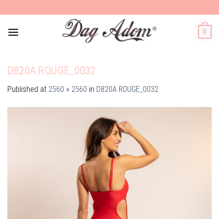
Skip
to
content
0
D820A ROUGE_0032
Published
at
2560 × 2560
in
D820A ROUGE_0032