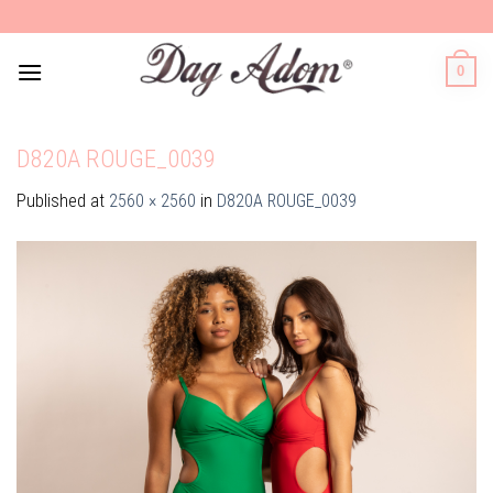
Skip
to
content
0
D820A ROUGE_0039
Published
at
2560 × 2560
in
D820A ROUGE_0039