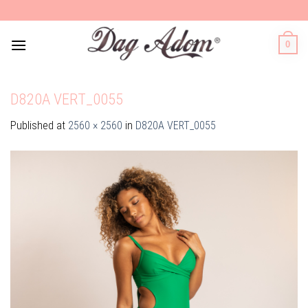
Skip
to
content
0
D820A VERT_0055
Published
at
2560 × 2560
in
D820A VERT_0055