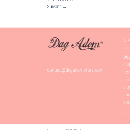
Suivant
→
A 
Déc
col
contact@dagadomstore.com
hom
sou
d’u
dan
vou