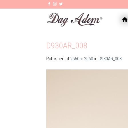
Skip
to
content
AC
D930AR_008
Published
at
2560 × 2560
in
D930AR_008