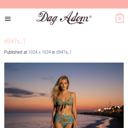
Skip
to
content
0
d947a_1
Published
at
1024 × 1024
in
d947a_1