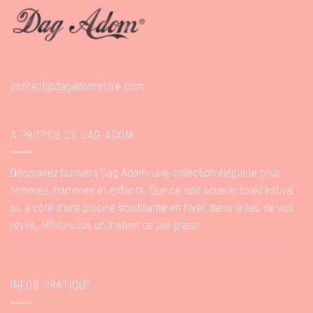
contact@dagadomstore.com
A PROPOS DE DAG ADOM
Découvrez l’univers Dag Adom, une collection élégante pour
femmes, hommes et enfants. Que ce soit sous le soleil estival
ou à côté d’une piscine scintillante en hiver, dans le lieu de vos
rêves, offrez-vous un instant de pur plaisir.
INFOS PRATIQUE