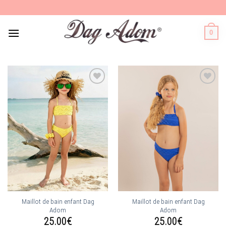
Skip
to
content
0
Ajouter
Ajouter
à la
à la
wishlist
wishlist
Maillot de bain enfant Dag
Maillot de bain enfant Dag
Adom
Adom
25.00
€
25.00
€