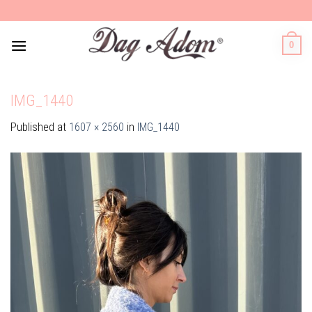
Skip
to
content
0
IMG_1440
Published
at
1607 × 2560
in
IMG_1440