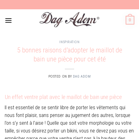
Skip
to
content
0
INSPIRATION
5 bonnes raisons d’adopter le maillot de
bain une pièce pour cet été
POSTED ON
BY
DAG ADOM
Un effet ventre plat avec le maillot de bain une pièce
Il est essentiel de se sentir libre de porter les vêtements qui
nous font plaisir, sans penser au jugement des autres, lorsque
l’on s’y sent à l’aise ! Quelle que soit votre morphologie ou votre
taille, si vous désirez porter un bikini, vous ne devez pas vous en
empêcher parce que votre ventre n’est pas à la hauteur des