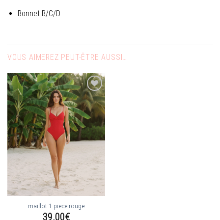
Bonnet B/C/D
VOUS AIMEREZ PEUT-ÊTRE AUSSI…
Ajouter
à la
wishlist
maillot 1 piece rouge
39.00
€