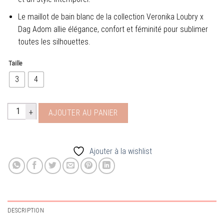
Le maillot de bain blanc de la collection Veronika Loubry x
Dag Adom allie élégance, confort et féminité pour sublimer
toutes les silhouettes.
Taille
3
4
quantité de maillot 1 piece blanc Dag Adom & Veronica Loubry
AJOUTER AU PANIER
Ajouter à la wishlist
DESCRIPTION