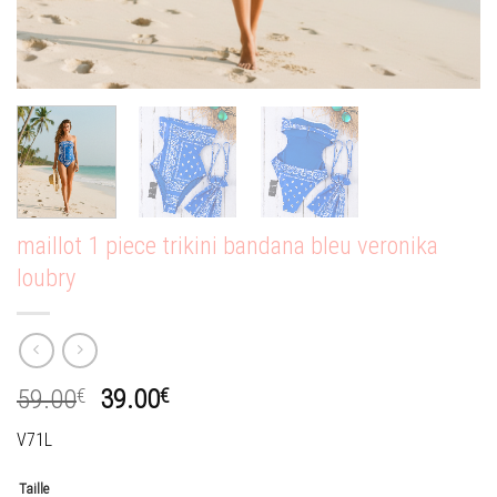
maillot 1 piece trikini bandana bleu veronika
loubry
Le
Le
59.00
€
39.00
€
prix
prix
V71L
initial
actuel
était :
est :
Taille