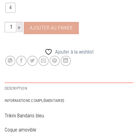
59.00€.
39.00€.
4
quantité de maillot 1 piece trikini bandana bleu veronika loubry
AJOUTER AU PANIER
Ajouter à la wishlist
DESCRIPTION
INFORMATIONS COMPLÉMENTAIRES
Trikini Bandans bleu
Coque amovible