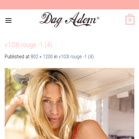
Skip
to
content
0
v103l rouge -1 (4)
Published
at
802 × 1200
in
v103l rouge -1 (4)