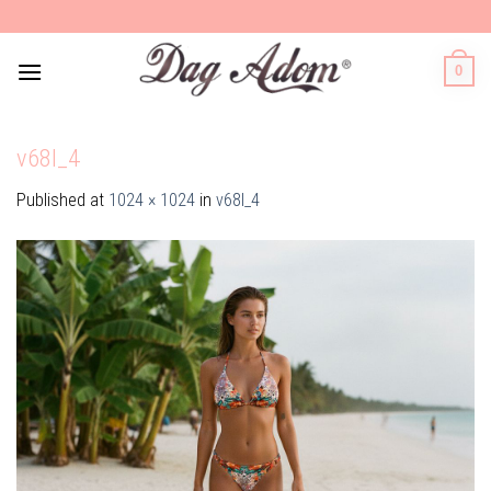
Skip
to
content
0
v68l_4
Published
at
1024 × 1024
in
v68l_4