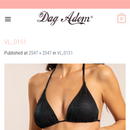
Skip
to
content
0
VL_0151
Published
at
2547 × 2547
in
VL_0151